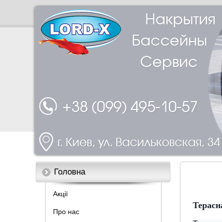
Головна
Акції
Терасн
Про нас