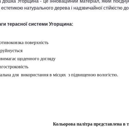
 дошка Угорщина - це інноваційний матеріал, який поєднує в с
 естетикою натурального дерева і надзвичайної стійкістю до
ги терасної системи Угорщина:
отивоковзка поверхність
 руйнується
 вимагає щоденного догляду
вгостроковість
еальна для використання в місцях з підвищеною вологістю.
Кольорова палітра представлена в 