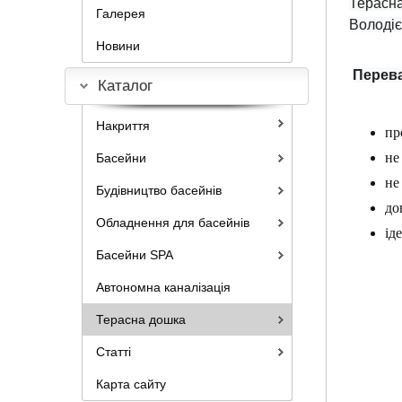
Терасна
Галерея
Володіє
Новини
Перева
Каталог
Накриття
пр
не
Басейни
не
Будівництво басейнів
до
Обладнення для басейнів
ід
Басейни SPA
Автономна каналізація
Терасна дошка
Статті
Карта сайту