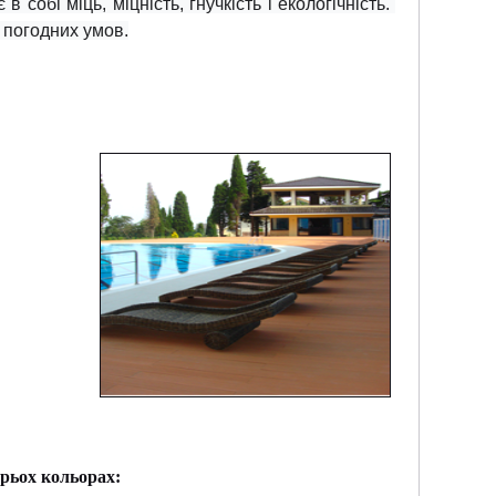
обі міць, міцність, гнучкість і екологічність. 
 погодних умов.
трьох кольорах: