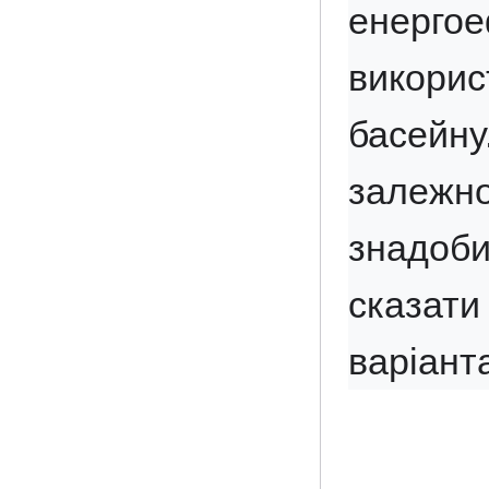
енерго
викорис
басейну
залежн
знадоби
сказат
варіант