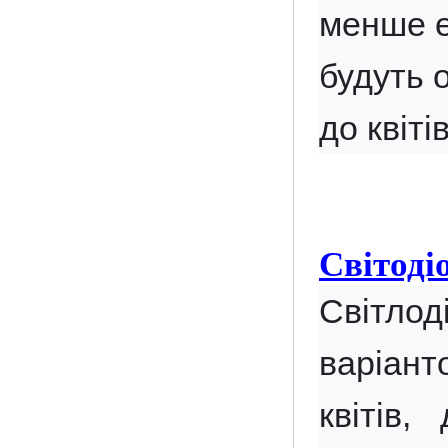
менше ен
будуть 
до квітів
Світоді
Світлод
варіант
квітів,