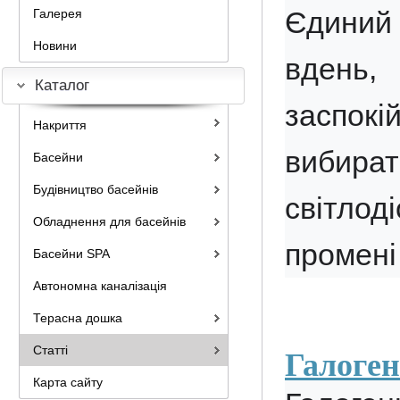
Єдиний 
Галерея
Новини
вдень, 
Каталог
заспокій
Накриття
вибира
Басейни
Будівництво басейнів
світлод
Обладнення для басейнів
промені
Басейни SPA
Автономна каналізація
Терасна дошка
Статті
Галоге
Карта сайту