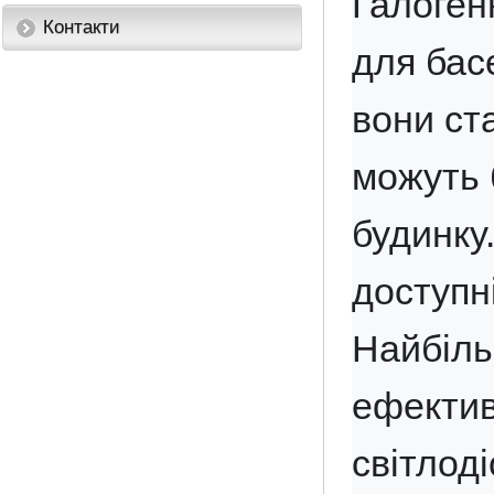
Галоген
Контакти
для басе
вони ст
можуть б
будинку.
доступні
Найбіль
ефектив
світлод