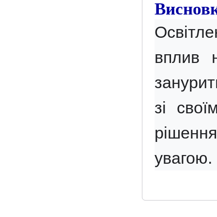
Виснов
Освітле
вплив 
занурит
зі свої
рішення
увагою.