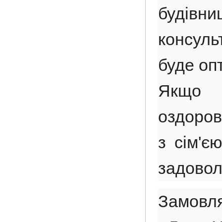
будівн
консуль
буде оп
Якщо В
оздоров
з сім'є
задовол
Замовля