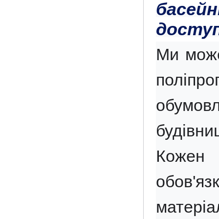
басейн
доступ
Ми може
поліпро
обумов
будівни
Кожен 
обов'я
матері