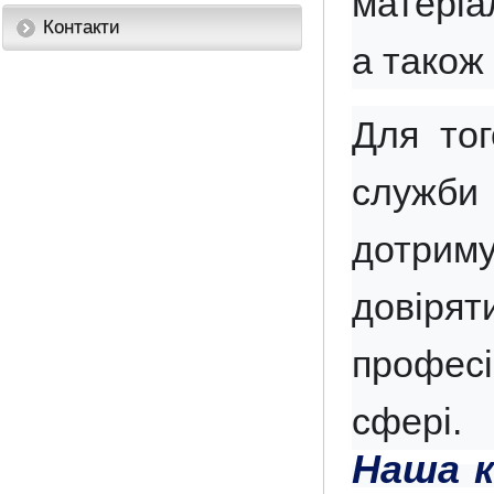
матеріал
Контакти
а також
Для тог
служби
дотриму
довірят
професі
сфері.
Наша к