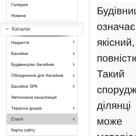
Галерея
Будівн
Новини
означа
Каталог
якісни
Накриття
Басейни
повніст
Будівництво басейнів
Такий
Обладнення для басейнів
спорудж
Басейни SPA
Автономна каналізація
ділянці
Терасна дошка
може з
Статті
Карта сайту