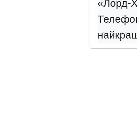
«Лорд-
Телефон
найкращ