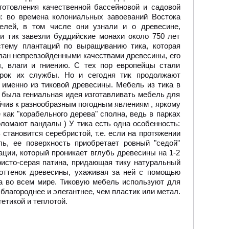
готовления качественной бассейновой и садовой
: во времена колониальных завоеваний Востока
елей, в том числе они узнали и о древесине,
 тик завезли буддийские монахи около 750 лет
стему плантаций по выращиванию тика, которая
ован непревзойденными качествами древесины, его
, влаги и гниению. С тех пор европейцы стали
срок их службы. Но и сегодня тик продолжают
 именно из тиковой древесины. Мебель из тика в
 была гениальная идея изготавливать мебель для
йчив к разнообразным погодным явлениям , яркому
 как "корабельного дерева" сполна, ведь в парках
оломают вандалы ) У тика есть одна особенность:
становится серебристой, т.е. если на протяжении
ь, ее поверхность приобретает ровный "седой"
ации, который проникает вглубь древесины на 1-2
ристо-серая патина, придающая тику натуральный
оттенок древесины, ухаживая за ней с помощью
а во всем мире. Тиковую мебель используют для
благороднее и элегантнее, чем пластик или метал.
етикой и теплотой.