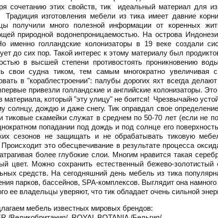
ря сочетанию этих свойств, тик идеальный материал для из
 Традиция изготовления мебели из тика имеет давние корни
цы получили много полезной информации от коренных жит
щей природной водонепроницаемостью. На острова Индонезии
Но именно голландские колонизаторы в 19 веке создали си
ует до сих пор. Такой интерес к этому материалу был продикт
остью в высшей степени противостоять проникновению воды
ь свои судна тиком, тем самым многократно увеличивая 
овать в "кораблестроении": палубы дорогих яхт всегда делают
впервые привезли голландские и английские колонизаторы. Это
з материала, который "эту улицу" не боится! Чрезвычайно усто
му солнцу, дождю и даже снегу. Тик оправдал свое определение
и тиковые скамейки служат в среднем по 50-70 лет (если не п
днократном попадании под дождь и под солнце его поверхность 
ких сезонов не защищать и не обрабатывать тиковую мебел
. Происходит это обесцвечивание в результате процесса оксид
затрагивая более глубокие слои. Многим нравится такая сереб
ый цвет. Можно сохранить естественный бежево-золотистый 
ьных средств. На сегодняшний день мебель из тика популярн
ния парков, бассейнов, SPA-комплексов. Выглядит она намного 
го ее владельцы уверяют, что тик обладает очень сильной энерг
лагаем мебель известных мировых брендов:
 /Великобритания/, ROYAL BOTANIA /Бельгия/.