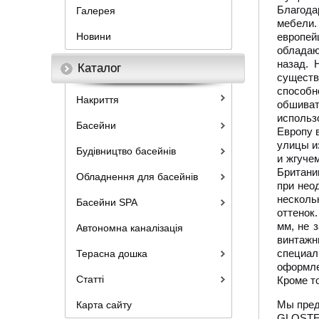
Благода
Галерея
мебели.
Новини
европей
обладаю
назад. 
Каталог
существ
способн
Накриття
обшиват
использ
Басейни
Европу 
улицы и
Будівництво басейнів
и жгуче
Британи
Обладнення для басейнів
при нео
несколь
Басейни SPA
оттенок
мм, не 
Автономна каналізація
винтажн
специал
Терасна дошка
оформле
Статті
Кроме то
Мы пред
Карта сайту
GLOSTER