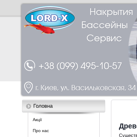
Головна
Акції
Древ
Про нас
Существ