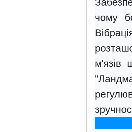
Забезпе
чому б
Вібра
розташо
м'язів 
"Ландм
регулю
зручнос