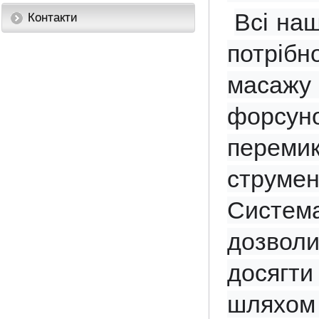
Всі на
Контакти
потрібн
масажу д
форсун
переми
струмен
Систем
дозволи
досягти
шляхом