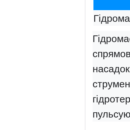
Гідрома
Гідрома
спрямо
насадок
струме
гідроте
пульсу