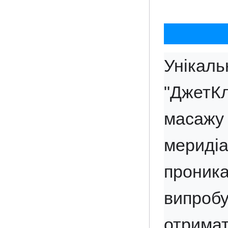
Унік
"ДжетК
масажу 
мериді
прони
випроб
отрима