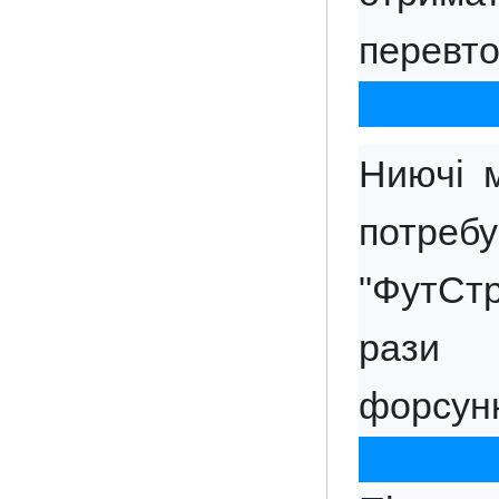
перевто
Ниючі м
потреб
"ФутСтр
рази 
форсунк