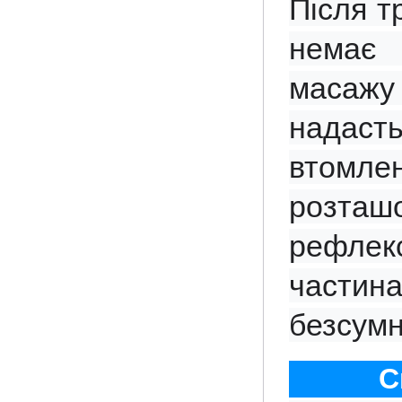
Після т
немає 
масажу
надаст
втомлен
розташ
рефлек
частин
безсумн
С