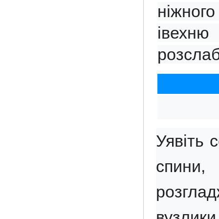
ніжного 
івехн
розслаби
Уявіть с
спини,
розглад
вузлики