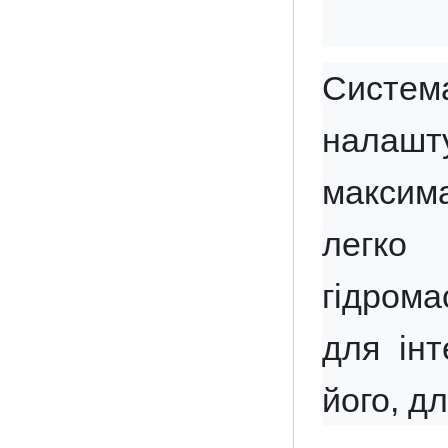
Система
налашт
максима
легко
гідрома
для інт
його, д