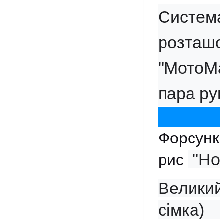
Система
розта
"МотоМ
пара ру
Форсунк
 "Ho
рис
Великий
сімка)