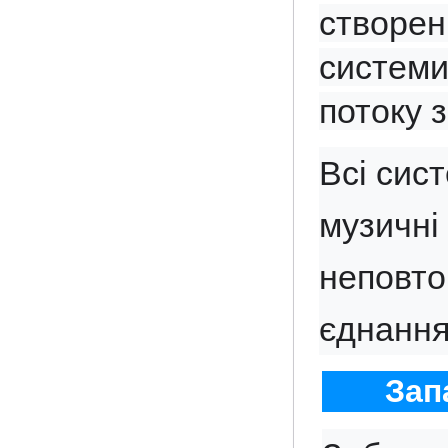
створен
системи
потоку з
Всі сис
музичні
неповт
єднання
Зап